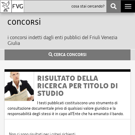
Togg
navi
Concorsi
i concorsi indetti dagli enti pubblici del Friuli Venezia
Giulia
CERCA CONCORSI
RISULTATO DELLA
RICERCA PER TITOLO DI
STUDIO
I testi pubblicati costituiscono uno strumento di
consultazione documentale privo di qualsiasi valore giuridico e la
responsabilità degli stessi è in capo all'Ente che ha emanato il bando.
Non ci sono risultati per i criteri richiesti.