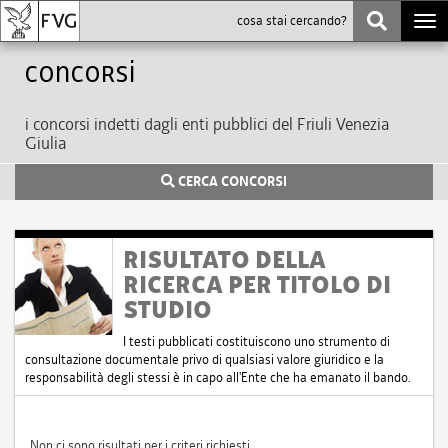
Togg
navi
Concorsi
i concorsi indetti dagli enti pubblici del Friuli Venezia
Giulia
CERCA CONCORSI
RISULTATO DELLA
RICERCA PER TITOLO DI
STUDIO
I testi pubblicati costituiscono uno strumento di
consultazione documentale privo di qualsiasi valore giuridico e la
responsabilità degli stessi è in capo all'Ente che ha emanato il bando.
Non ci sono risultati per i criteri richiesti.