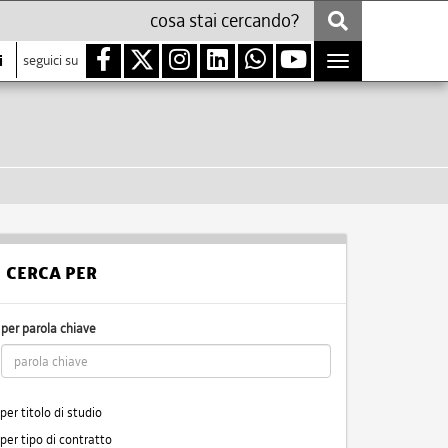
i
seguici su
Toggle
navigation
CERCA PER
per parola chiave
per titolo di studio
per tipo di contratto