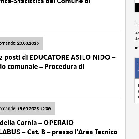
fica-Statistica del Comune di
is
pe
de
domande: 20.08.2026
i
 2 posti di EDUCATORE ASILO NIDO –
nido comunale – Procedura di
domande: 18.09.2026 12:00
della Carnia – OPERAIO
US – Cat. B – presso l’Area Tecnico