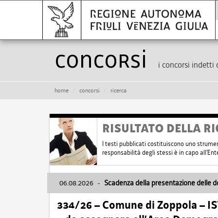
Concorsi
i concorsi indetti 
home
concorsi
ricerca
RISULTATO DELLA RI
I testi pubblicati costituiscono uno strume
responsabilità degli stessi è in capo all'E
06.08.2026
-
Scadenza della presentazione delle 
334/26 – Comune di Zoppola – 