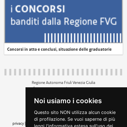
Concorsi in atto e conclusi, situazione delle graduatorie
Regione Autonoma Friuli Venezia Giulia
c.f. 80014930327; p.iva 00526040324
piazza Unità d'Italia 1 Trieste
Noi usiamo i cookies
+39 040 3771111
regione.friuliveneziagiulia@certregione.fvg.it
Questo sito NON utilizza alcun cookie
amministrazione trasparente
di profilazione. Se vuoi saperne di più
privacy
|
cookie
|
note legali
|
accessibilità
|
rss
|
dichiarazione di
leggi l'informativa estesa sull'uso dei