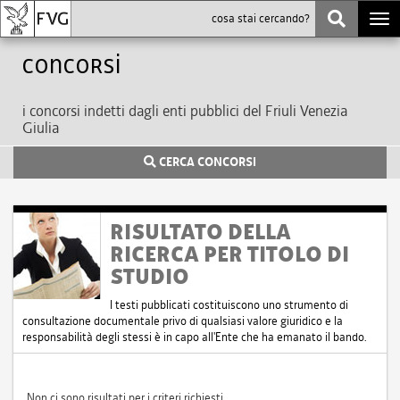
Togg
navi
Concorsi
i concorsi indetti dagli enti pubblici del Friuli Venezia
Giulia
CERCA CONCORSI
RISULTATO DELLA
RICERCA PER TITOLO DI
STUDIO
I testi pubblicati costituiscono uno strumento di
consultazione documentale privo di qualsiasi valore giuridico e la
responsabilità degli stessi è in capo all'Ente che ha emanato il bando.
Non ci sono risultati per i criteri richiesti.