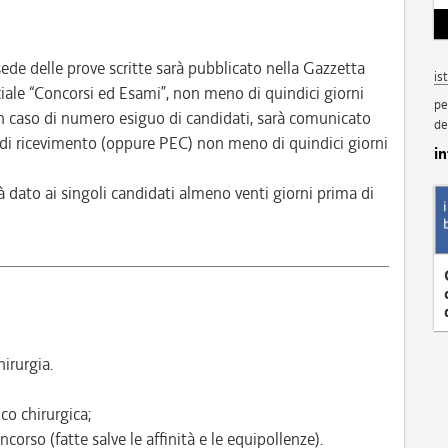
 sede delle prove scritte sarà pubblicato nella Gazzetta
is
eciale “Concorsi ed Esami”, non meno di quindici giorni
pe
in caso di numero esiguo di candidati, sarà comunicato
de
o di ricevimento (oppure PEC) non meno di quindici giorni
i
rà dato ai singoli candidati almeno venti giorni prima di
irurgia.
ico chirurgica;
corso (fatte salve le affinità e le equipollenze).