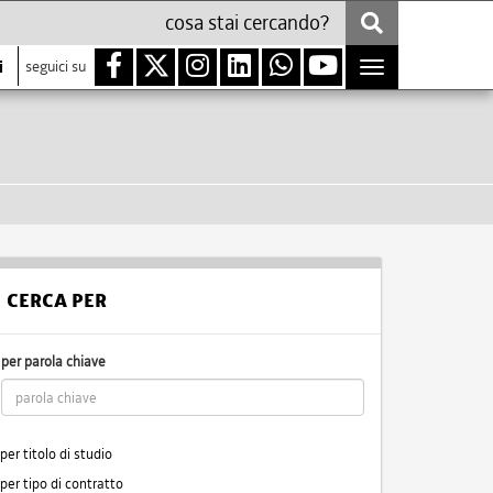
i
seguici su
Toggle
navigation
CERCA PER
per parola chiave
per titolo di studio
per tipo di contratto