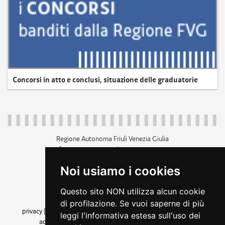
Concorsi in atto e conclusi, situazione delle graduatorie
Regione Autonoma Friuli Venezia Giulia
c.f. 80014930327; p.iva 00526040324
piazza Unità d'Italia 1 Trieste
Noi usiamo i cookies
+39 040 3771111
regione.friuliveneziagiulia@certregione.fvg.it
Questo sito NON utilizza alcun cookie
amministrazione trasparente
di profilazione. Se vuoi saperne di più
privacy
|
cookie
|
note legali
|
accessibilità
|
rss
|
dichiarazione di
leggi l'informativa estesa sull'uso dei
accessibilità
|
feedback
|
cambio preferenze cookie