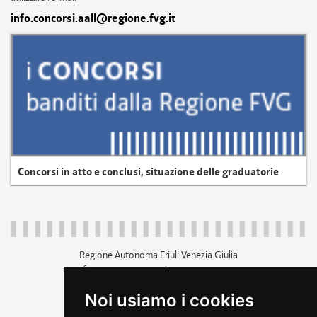
info.concorsi.aall@regione.fvg.it
Concorsi in atto e conclusi, situazione delle graduatorie
Regione Autonoma Friuli Venezia Giulia
c.f. 80014930327; p.iva 00526040324
piazza Unità d'Italia 1 Trieste
Noi usiamo i cookies
+39 040 3771111
regione.friuliveneziagiulia@certregione.fvg.it