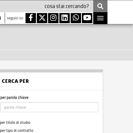
i
seguici su
Toggle
navigation
CERCA PER
per parola chiave
per titolo di studio
per tipo di contratto