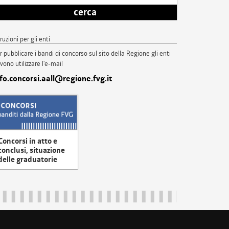
cerca
truzioni per gli enti
r pubblicare i bandi di concorso sul sito della Regione gli enti
vono utilizzare l'e-mail
nfo.concorsi.aall@regione.fvg.it
Concorsi in atto e
conclusi, situazione
delle graduatorie
uliveneziagiulia@certregione.fvg.it