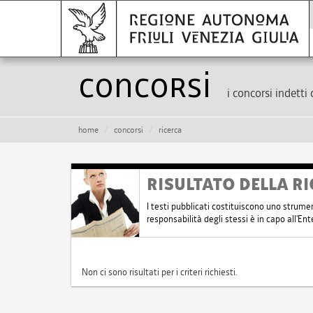
Concorsi
i concorsi indetti 
home
concorsi
ricerca
RISULTATO DELLA RI
I testi pubblicati costituiscono uno strume
responsabilità degli stessi è in capo all'E
Non ci sono risultati per i criteri richiesti.