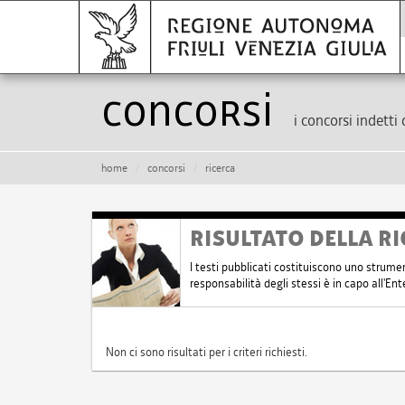
Concorsi
i concorsi indetti 
home
concorsi
ricerca
RISULTATO DELLA RI
I testi pubblicati costituiscono uno strume
responsabilità degli stessi è in capo all'E
Non ci sono risultati per i criteri richiesti.