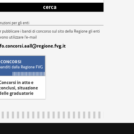
cerca
truzioni per gli enti
r pubblicare i bandi di concorso sul sito della Regione gli enti
vono utilizzare l'e-mail
nfo.concorsi.aall@regione.fvg.it
Concorsi in atto e
conclusi, situazione
delle graduatorie
uliveneziagiulia@certregione.fvg.it