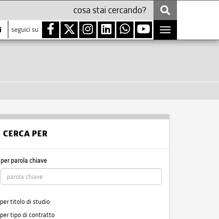
i
seguici su
Toggle
navigation
CERCA PER
per parola chiave
per titolo di studio
per tipo di contratto