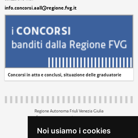
info.concorsi.aall@regione.fvg.it
Concorsi in atto e conclusi, situazione delle graduatorie
Regione Autonoma Friuli Venezia Giulia
c.f. 80014930327; p.iva 00526040324
piazza Unità d'Italia 1 Trieste
Noi usiamo i cookies
+39 040 3771111
regione.friuliveneziagiulia@certregione.fvg.it