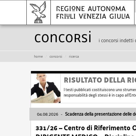
Concorsi
i concorsi indetti 
home
concorsi
ricerca
RISULTATO DELLA RI
I testi pubblicati costituiscono uno strume
responsabilità degli stessi è in capo all'E
04.08.2026
-
Scadenza della presentazione delle 
331/26 – Centro di Riferimento 