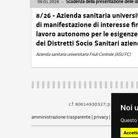
09.01.2026
-
Scadenza della presentazione delle 
8/26 - Azienda sanitaria universi
di manifestazione di interesse fin
lavoro autonomo per le esigenze 
dei Distretti Socio Sanitari azien
Azienda sanitaria universitaria Friuli Centrale (ASU FC)
c.f. 80014930327; p.iva 005260
Noi 
amministrazione trasparente
|
privacy
|
cookie
|
note 
Questo 
Accett