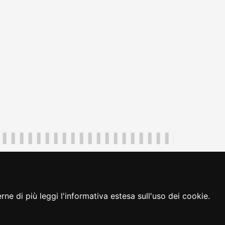
uliveneziagiulia@certregione.fvg.it
ambio preferenze cookie
|
loginFVG
ne di più leggi l'informativa estesa sull'uso dei cookie.
seguici su