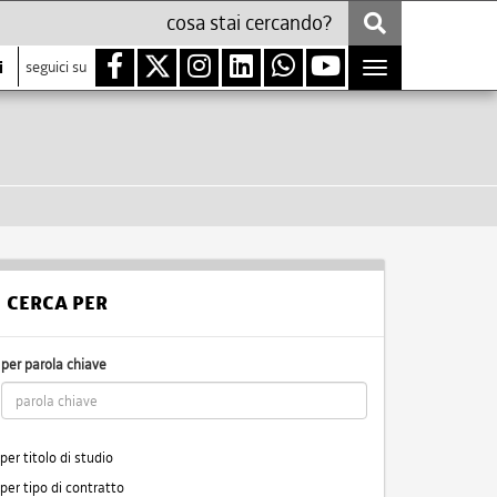
i
seguici su
Toggle
navigation
CERCA PER
per parola chiave
per titolo di studio
per tipo di contratto