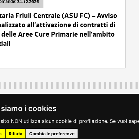
domande: 31.12.2026
taria Friuli Centrale (ASU FC) – Avviso
alizzato all’attivazione di contratti di
delle Aree Cure Primarie nell’ambito
dali
Regione Autonoma Friuli Venezia Giulia
40324
|
piazza Unità d'Italia 1 Trieste
|
+39 040 3771111
|
regione.fri
usiamo i cookies
legali
|
accessibilità
|
rss
|
dichiarazione di accessibilità
|
feedback
|
c
sito NON utilizza alcun cookie di profilazione. Se vuoi saper
a
Rifiuta
Cambia le preferenze