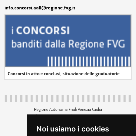
info.concorsi.aall@regione.fvg.it
Concorsi in atto e conclusi, situazione delle graduatorie
Regione Autonoma Friuli Venezia Giulia
c.f. 80014930327; p.iva 00526040324
piazza Unità d'Italia 1 Trieste
Noi usiamo i cookies
+39 040 3771111
regione.friuliveneziagiulia@certregione.fvg.it