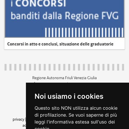
Concorsi in atto e conclusi, situazione delle graduatorie
Regione Autonoma Friuli Venezia Giulia
c.f. 80014930327; p.iva 00526040324
piazza Unità d'Italia 1 Trieste
Noi usiamo i cookies
+39 040 3771111
regione.friuliveneziagiulia@certregione.fvg.it
Questo sito NON utilizza alcun cookie
amministrazione trasparente
di profilazione. Se vuoi saperne di più
privacy
|
cookie
|
note legali
|
accessibilità
|
rss
|
dichiarazione di
leggi l'informativa estesa sull'uso dei
accessibilità
|
feedback
|
cambio preferenze cookie
cookie.