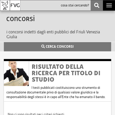
Togg
navi
Concorsi
i concorsi indetti dagli enti pubblici del Friuli Venezia
Giulia
CERCA CONCORSI
RISULTATO DELLA
RICERCA PER TITOLO DI
STUDIO
I testi pubblicati costituiscono uno strumento di
consultazione documentale privo di qualsiasi valore giuridico e la
responsabilità degli stessi è in capo all'Ente che ha emanato il bando.
Non ci sono risultati per i criteri richiesti.