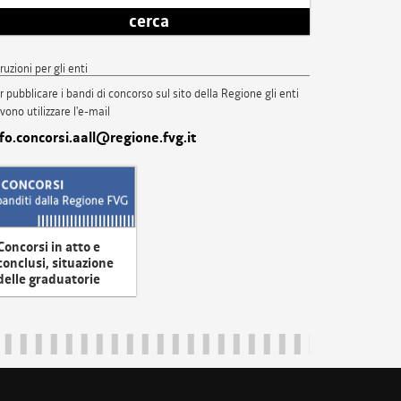
cerca
truzioni per gli enti
r pubblicare i bandi di concorso sul sito della Regione gli enti
vono utilizzare l'e-mail
nfo.concorsi.aall@regione.fvg.it
Concorsi in atto e
conclusi, situazione
delle graduatorie
uliveneziagiulia@certregione.fvg.it