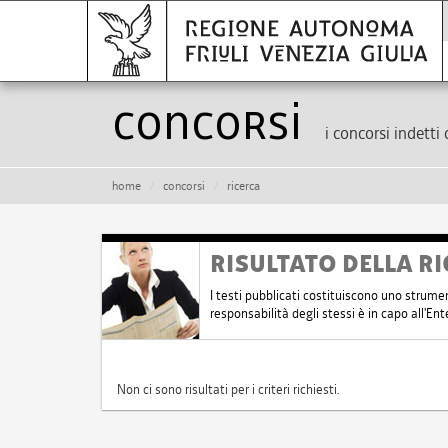
Concorsi
i concorsi indetti 
home
concorsi
ricerca
RISULTATO DELLA RI
I testi pubblicati costituiscono uno strume
responsabilità degli stessi è in capo all'E
Non ci sono risultati per i criteri richiesti.