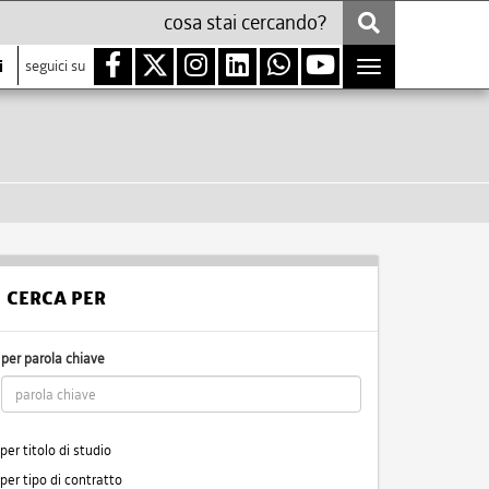
i
seguici su
Toggle
navigation
CERCA PER
per parola chiave
per titolo di studio
per tipo di contratto