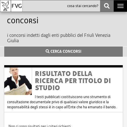
Togg
navi
Concorsi
i concorsi indetti dagli enti pubblici del Friuli Venezia
Giulia
CERCA CONCORSI
RISULTATO DELLA
RICERCA PER TITOLO DI
STUDIO
I testi pubblicati costituiscono uno strumento di
consultazione documentale privo di qualsiasi valore giuridico e la
responsabilità degli stessi è in capo all'Ente che ha emanato il bando.
Non ci sono risultati per i criteri richiesti.