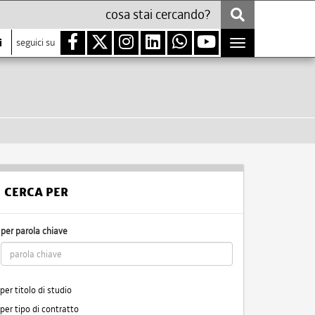
i
seguici su
Toggle
navigation
CERCA PER
per parola chiave
per titolo di studio
per tipo di contratto