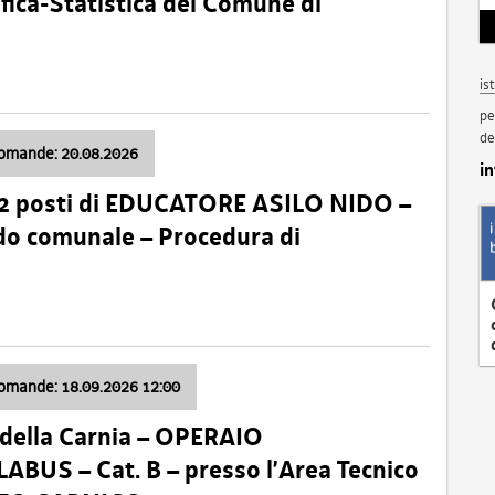
fica-Statistica del Comune di
is
pe
de
domande: 20.08.2026
i
 2 posti di EDUCATORE ASILO NIDO –
nido comunale – Procedura di
domande: 18.09.2026 12:00
della Carnia – OPERAIO
US – Cat. B – presso l’Area Tecnico