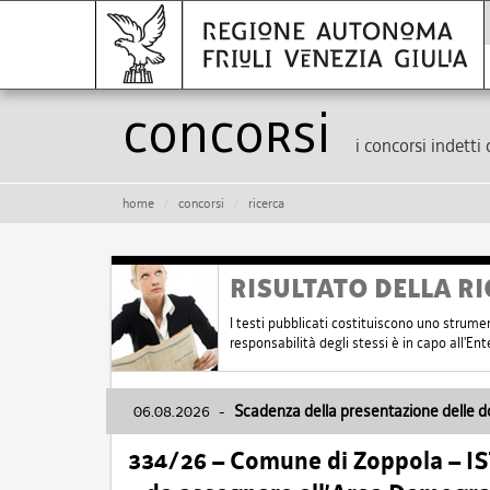
Concorsi
i concorsi indetti 
home
concorsi
ricerca
RISULTATO DELLA RI
I testi pubblicati costituiscono uno strume
responsabilità degli stessi è in capo all'E
06.08.2026
-
Scadenza della presentazione delle 
334/26 – Comune di Zoppola – 