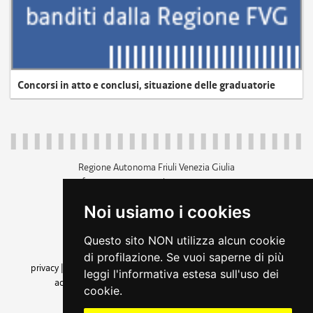
Concorsi in atto e conclusi, situazione delle graduatorie
Regione Autonoma Friuli Venezia Giulia
c.f. 80014930327; p.iva 00526040324
piazza Unità d'Italia 1 Trieste
Noi usiamo i cookies
+39 040 3771111
regione.friuliveneziagiulia@certregione.fvg.it
Questo sito NON utilizza alcun cookie
amministrazione trasparente
di profilazione. Se vuoi saperne di più
privacy
|
cookie
|
note legali
|
accessibilità
|
rss
|
dichiarazione di
leggi l'informativa estesa sull'uso dei
accessibilità
|
feedback
|
cambio preferenze cookie
cookie.
seguici su