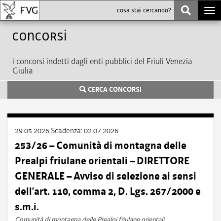
Togg
navi
Concorsi
i concorsi indetti dagli enti pubblici del Friuli Venezia
Giulia
CERCA CONCORSI
29.05.2026
Scadenza:
02.07.2026
253/26 – Comunità di montagna delle
Prealpi friulane orientali – DIRETTORE
GENERALE – Avviso di selezione ai sensi
dell’art. 110, comma 2, D. Lgs. 267/2000 e
s.m.i.
Comunità di montagna delle Prealpi friulane orientali