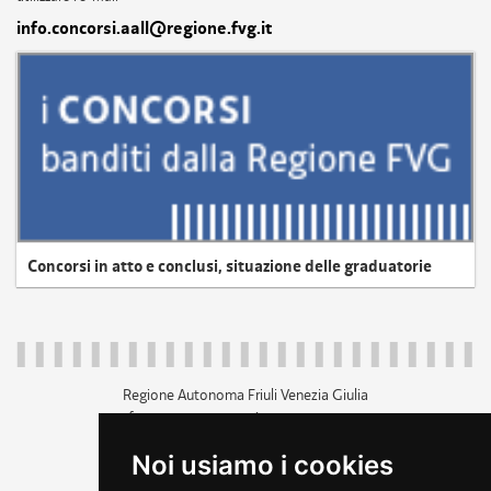
info.concorsi.aall@regione.fvg.it
Concorsi in atto e conclusi, situazione delle graduatorie
Regione Autonoma Friuli Venezia Giulia
c.f. 80014930327; p.iva 00526040324
piazza Unità d'Italia 1 Trieste
Noi usiamo i cookies
+39 040 3771111
regione.friuliveneziagiulia@certregione.fvg.it