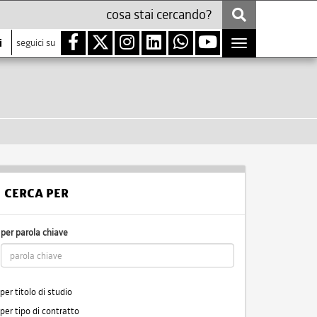
i
seguici su
Toggle
navigation
CERCA PER
per parola chiave
per titolo di studio
per tipo di contratto