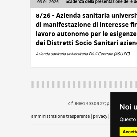
09.01.2026
-
Scadenza della presentazione delle 
8/26 - Azienda sanitaria universi
di manifestazione di interesse fin
lavoro autonomo per le esigenze 
dei Distretti Socio Sanitari azien
Azienda sanitaria universitaria Friuli Centrale (ASU FC)
c.f. 80014930327; p.iva 005260
Noi 
amministrazione trasparente
|
privacy
|
cookie
|
note 
Questo 
Accett