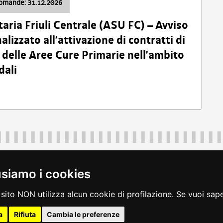
domande: 31.12.2026
taria Friuli Centrale (ASU FC) – Avviso
alizzato all’attivazione di contratti di
delle Aree Cure Primarie nell’ambito
dali
Regione Autonoma Friuli Venezia Giulia
40324
|
piazza Unità d'Italia 1 Trieste
|
+39 040 3771111
|
regione.fri
usiamo i cookies
legali
|
accessibilità
|
rss
|
dichiarazione di accessibilità
|
feedback
|
c
sito NON utilizza alcun cookie di profilazione. Se vuoi saper
a
Rifiuta
Cambia le preferenze