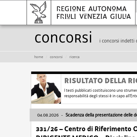
Concorsi
i concorsi indetti 
home
concorsi
ricerca
RISULTATO DELLA RI
I testi pubblicati costituiscono uno strume
responsabilità degli stessi è in capo all'E
04.08.2026
-
Scadenza della presentazione delle 
331/26 – Centro di Riferimento 