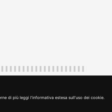
uliveneziagiulia@certregione.fvg.it
ambio preferenze cookie
|
loginFVG
ne di più leggi l'informativa estesa sull'uso dei cookie.
seguici su