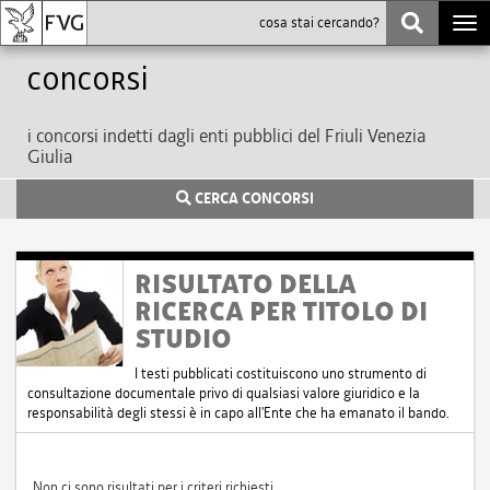
Togg
navi
Concorsi
i concorsi indetti dagli enti pubblici del Friuli Venezia
Giulia
CERCA CONCORSI
RISULTATO DELLA
RICERCA PER TITOLO DI
STUDIO
I testi pubblicati costituiscono uno strumento di
consultazione documentale privo di qualsiasi valore giuridico e la
responsabilità degli stessi è in capo all'Ente che ha emanato il bando.
Non ci sono risultati per i criteri richiesti.