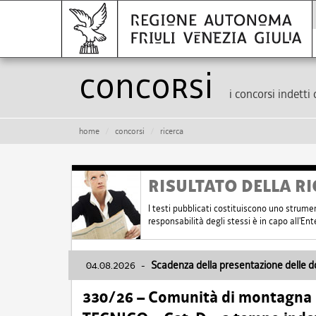
Concorsi
i concorsi indetti 
home
concorsi
ricerca
RISULTATO DELLA RI
I testi pubblicati costituiscono uno strume
responsabilità degli stessi è in capo all'E
04.08.2026
-
Scadenza della presentazione delle 
330/26 – Comunità di montagna