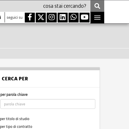
i
seguici su
Toggle
navigation
CERCA PER
per parola chiave
per titolo di studio
per tipo di contratto