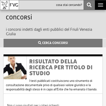
Togg
navi
Concorsi
i concorsi indetti dagli enti pubblici del Friuli Venezia
Giulia
CERCA CONCORSI
RISULTATO DELLA
RICERCA PER TITOLO DI
STUDIO
I testi pubblicati costituiscono uno strumento di
consultazione documentale privo di qualsiasi valore giuridico e la
responsabilità degli stessi è in capo all'Ente che ha emanato il bando.
Non ci sono risultati per i criteri richiesti.