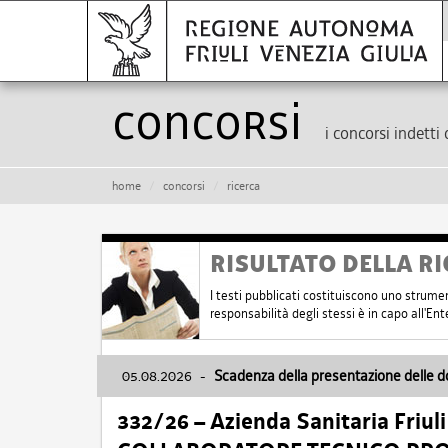
Concorsi
i concorsi indetti 
home
concorsi
ricerca
RISULTATO DELLA RI
I testi pubblicati costituiscono uno strume
responsabilità degli stessi è in capo all'E
05.08.2026
-
Scadenza della presentazione delle 
332/26 – Azienda Sanitaria Friul