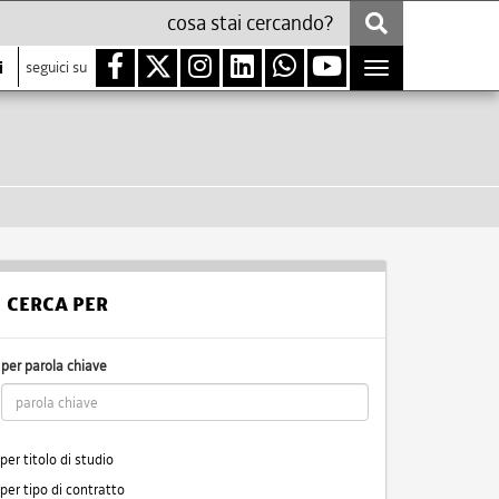
i
seguici su
Toggle
navigation
CERCA PER
per parola chiave
per titolo di studio
per tipo di contratto