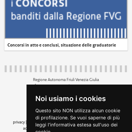
Concorsi in atto e conclusi, situazione delle graduatorie
Regione Autonoma Friuli Venezia Giulia
c.f. 80014930327; p.iva 00526040324
piazza Unità d'Italia 1 Trieste
Noi usiamo i cookies
+39 040 3771111
regione.friuliveneziagiulia@certregione.fvg.it
Questo sito NON utilizza alcun cookie
amministrazione trasparente
di profilazione. Se vuoi saperne di più
privacy
|
cookie
|
note legali
|
accessibilità
|
rss
|
dichiarazione di
leggi l'informativa estesa sull'uso dei
accessibilità
|
feedback
|
cambio preferenze cookie
cookie.