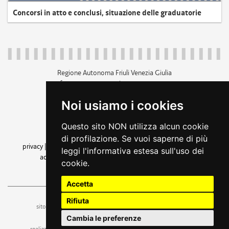
Concorsi in atto e conclusi, situazione delle graduatorie
Regione Autonoma Friuli Venezia Giulia
c.f. 80014930327; p.iva 00526040324
piazza Unità d'Italia 1 Trieste
Noi usiamo i cookies
+39 040 3771111
regione.friuliveneziagiulia@certregione.fvg.it
Questo sito NON utilizza alcun cookie
amministrazione trasparente
di profilazione. Se vuoi saperne di più
privacy
|
cookie
|
note legali
|
accessibilità
|
rss
|
dichiarazione di
leggi l'informativa estesa sull'uso dei
accessibilità
|
feedback
|
cambio preferenze cookie
cookie.
seguici su
Accetta
Rifiuta
ufficio stampa e comunicazione
sito a cura dell'
Cambia le preferenze