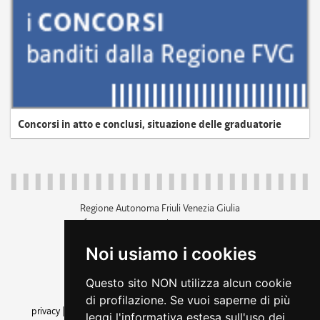
Concorsi in atto e conclusi, situazione delle graduatorie
Regione Autonoma Friuli Venezia Giulia
c.f. 80014930327; p.iva 00526040324
piazza Unità d'Italia 1 Trieste
Noi usiamo i cookies
+39 040 3771111
regione.friuliveneziagiulia@certregione.fvg.it
Questo sito NON utilizza alcun cookie
amministrazione trasparente
di profilazione. Se vuoi saperne di più
privacy
|
cookie
|
note legali
|
accessibilità
|
rss
|
dichiarazione di
leggi l'informativa estesa sull'uso dei