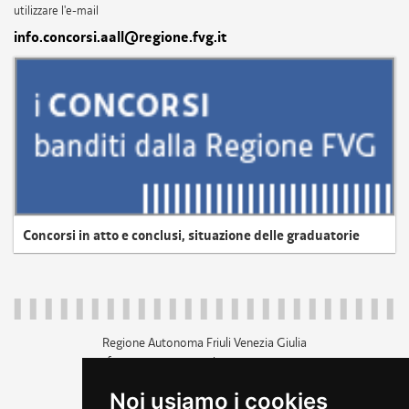
utilizzare l'e-mail
info.concorsi.aall@regione.fvg.it
Concorsi in atto e conclusi, situazione delle graduatorie
Regione Autonoma Friuli Venezia Giulia
c.f. 80014930327; p.iva 00526040324
piazza Unità d'Italia 1 Trieste
Noi usiamo i cookies
+39 040 3771111