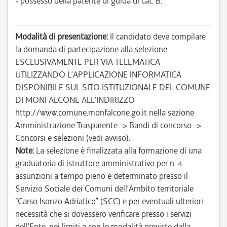
- possesso della patente di guida di cat. B.
Modalità di presentazione:
Il candidato deve compilare
la domanda di partecipazione alla selezione
ESCLUSIVAMENTE PER VIA TELEMATICA
UTILIZZANDO L’APPLICAZIONE INFORMATICA
DISPONIBILE SUL SITO ISTITUZIONALE DEL COMUNE
DI MONFALCONE ALL’INDIRIZZO
http://www.comune.monfalcone.go.it nella sezione
Amministrazione Trasparente -> Bandi di concorso ->
Concorsi e selezioni (vedi avviso).
Note:
La selezione è finalizzata alla formazione di una
graduatoria di istruttore amministrativo per n. 4
assunzioni a tempo pieno e determinato presso il
Servizio Sociale dei Comuni dell’Ambito territoriale
“Carso Isonzo Adriatico” (SCC) e per eventuali ulteriori
necessità che si dovessero verificare presso i servizi
dell’Ente, nei limiti e con le modalità previste dalla