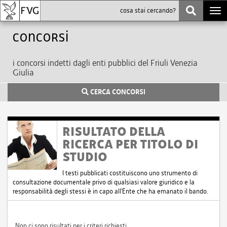
Togg
navi
Concorsi
i concorsi indetti dagli enti pubblici del Friuli Venezia
Giulia
CERCA CONCORSI
RISULTATO DELLA
RICERCA PER TITOLO DI
STUDIO
I testi pubblicati costituiscono uno strumento di
consultazione documentale privo di qualsiasi valore giuridico e la
responsabilità degli stessi è in capo all'Ente che ha emanato il bando.
Non ci sono risultati per i criteri richiesti.