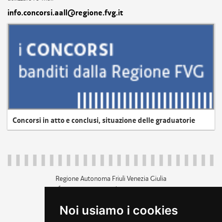
info.concorsi.aall@regione.fvg.it
Concorsi in atto e conclusi, situazione delle graduatorie
Regione Autonoma Friuli Venezia Giulia
c.f. 80014930327; p.iva 00526040324
piazza Unità d'Italia 1 Trieste
Noi usiamo i cookies
+39 040 3771111
regione.friuliveneziagiulia@certregione.fvg.it