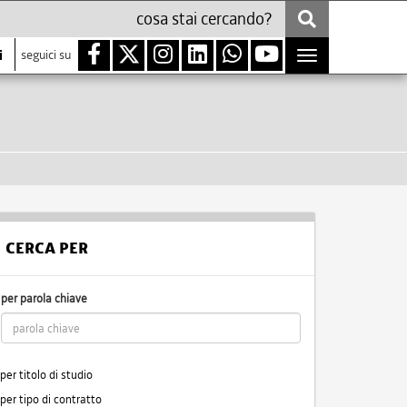
i
seguici su
Toggle
navigation
CERCA PER
per parola chiave
per titolo di studio
per tipo di contratto