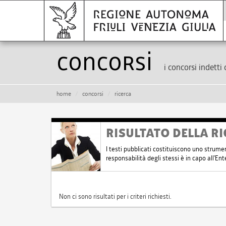
Concorsi
i concorsi indetti 
home
concorsi
ricerca
RISULTATO DELLA RI
I testi pubblicati costituiscono uno strume
responsabilità degli stessi è in capo all'E
Non ci sono risultati per i criteri richiesti.