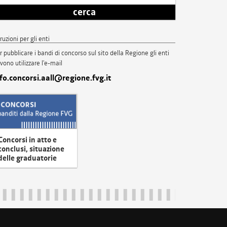
cerca
truzioni per gli enti
r pubblicare i bandi di concorso sul sito della Regione gli enti
vono utilizzare l'e-mail
nfo.concorsi.aall@regione.fvg.it
Concorsi in atto e
conclusi, situazione
delle graduatorie
uliveneziagiulia@certregione.fvg.it