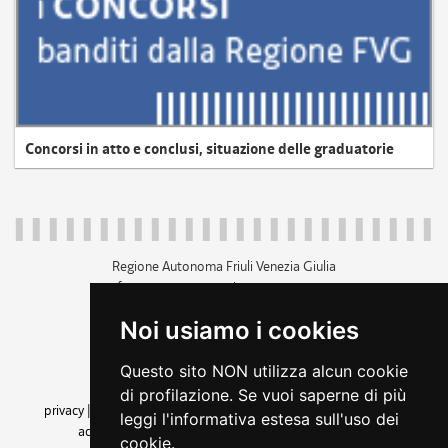
Concorsi in atto e conclusi, situazione delle graduatorie
Regione Autonoma Friuli Venezia Giulia
c.f. 80014930327; p.iva 00526040324
piazza Unità d'Italia 1 Trieste
Noi usiamo i cookies
+39 040 3771111
regione.friuliveneziagiulia@certregione.fvg.it
Questo sito NON utilizza alcun cookie
amministrazione trasparente
di profilazione. Se vuoi saperne di più
privacy
|
cookie
|
note legali
|
accessibilità
|
rss
|
dichiarazione di
leggi l'informativa estesa sull'uso dei
accessibilità
|
feedback
|
cambio preferenze cookie
cookie.