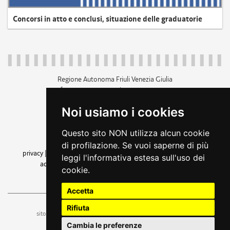
Concorsi in atto e conclusi, situazione delle graduatorie
Regione Autonoma Friuli Venezia Giulia
c.f. 80014930327; p.iva 00526040324
piazza Unità d'Italia 1 Trieste
Noi usiamo i cookies
+39 040 3771111
regione.friuliveneziagiulia@certregione.fvg.it
Questo sito NON utilizza alcun cookie
amministrazione trasparente
di profilazione. Se vuoi saperne di più
privacy
|
cookie
|
note legali
|
accessibilità
|
rss
|
dichiarazione di
leggi l'informativa estesa sull'uso dei
accessibilità
|
feedback
|
cambio preferenze cookie
cookie.
seguici su
Accetta
Rifiuta
ufficio stampa e comunicazione
sito a cura dell'
Cambia le preferenze