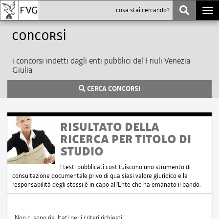
Togg
navi
Concorsi
i concorsi indetti dagli enti pubblici del Friuli Venezia
Giulia
CERCA CONCORSI
RISULTATO DELLA
RICERCA PER TITOLO DI
STUDIO
I testi pubblicati costituiscono uno strumento di
consultazione documentale privo di qualsiasi valore giuridico e la
responsabilità degli stessi è in capo all'Ente che ha emanato il bando.
Non ci sono risultati per i criteri richiesti.