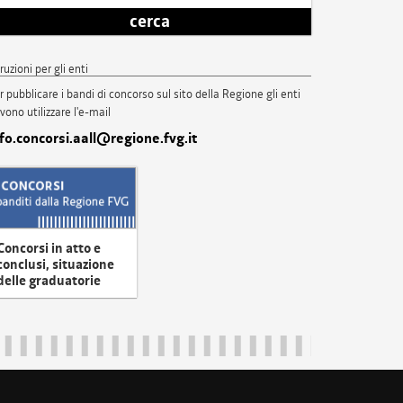
cerca
truzioni per gli enti
r pubblicare i bandi di concorso sul sito della Regione gli enti
vono utilizzare l'e-mail
nfo.concorsi.aall@regione.fvg.it
Concorsi in atto e
conclusi, situazione
delle graduatorie
uliveneziagiulia@certregione.fvg.it