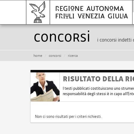
Concorsi
i concorsi indetti 
home
concorsi
ricerca
RISULTATO DELLA RI
I testi pubblicati costituiscono uno strume
responsabilità degli stessi è in capo all'E
Non ci sono risultati per i criteri richiesti.