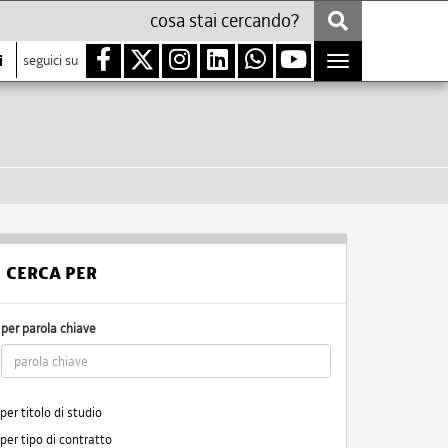
i
seguici su
Toggle
navigation
CERCA PER
per parola chiave
per titolo di studio
per tipo di contratto