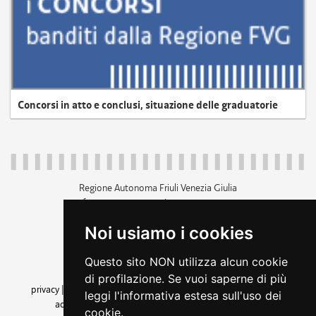
Concorsi in atto e conclusi, situazione delle graduatorie
Regione Autonoma Friuli Venezia Giulia
c.f. 80014930327; p.iva 00526040324
piazza Unità d'Italia 1 Trieste
Noi usiamo i cookies
+39 040 3771111
regione.friuliveneziagiulia@certregione.fvg.it
Questo sito NON utilizza alcun cookie
amministrazione trasparente
di profilazione. Se vuoi saperne di più
privacy
|
cookie
|
note legali
|
accessibilità
|
rss
|
dichiarazione di
leggi l'informativa estesa sull'uso dei
accessibilità
|
feedback
|
cambio preferenze cookie
cookie.