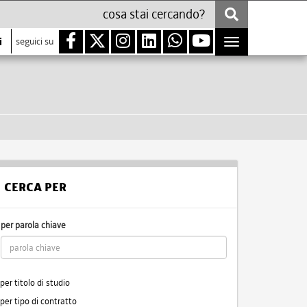
i
seguici su
Toggle
navigation
CERCA PER
per parola chiave
per titolo di studio
per tipo di contratto