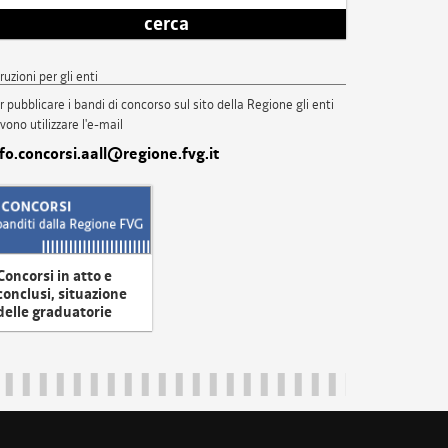
cerca
truzioni per gli enti
r pubblicare i bandi di concorso sul sito della Regione gli enti
vono utilizzare l'e-mail
nfo.concorsi.aall@regione.fvg.it
Concorsi in atto e
conclusi, situazione
delle graduatorie
uliveneziagiulia@certregione.fvg.it