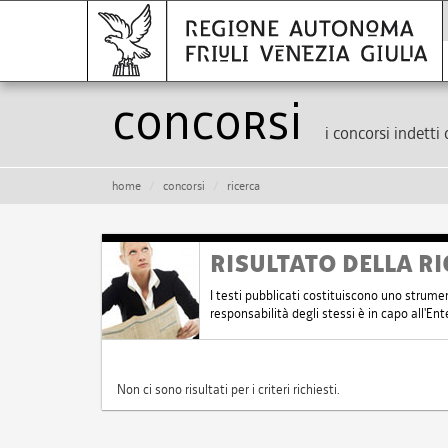
Concorsi
i concorsi indetti 
home
concorsi
ricerca
RISULTATO DELLA RI
I testi pubblicati costituiscono uno strume
responsabilità degli stessi è in capo all'E
Non ci sono risultati per i criteri richiesti.