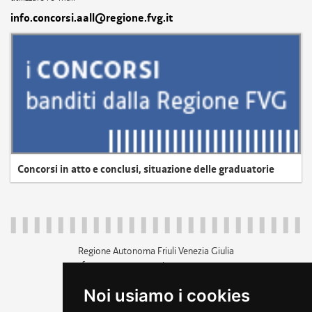
info.concorsi.aall@regione.fvg.it
Concorsi in atto e conclusi, situazione delle graduatorie
Regione Autonoma Friuli Venezia Giulia
c.f. 80014930327; p.iva 00526040324
piazza Unità d'Italia 1 Trieste
Noi usiamo i cookies
+39 040 3771111
regione.friuliveneziagiulia@certregione.fvg.it