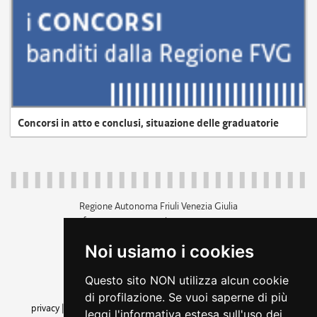
Concorsi in atto e conclusi, situazione delle graduatorie
Regione Autonoma Friuli Venezia Giulia
c.f. 80014930327; p.iva 00526040324
piazza Unità d'Italia 1 Trieste
Noi usiamo i cookies
+39 040 3771111
regione.friuliveneziagiulia@certregione.fvg.it
Questo sito NON utilizza alcun cookie
amministrazione trasparente
di profilazione. Se vuoi saperne di più
privacy
|
cookie
|
note legali
|
accessibilità
|
rss
|
dichiarazione di
leggi l'informativa estesa sull'uso dei