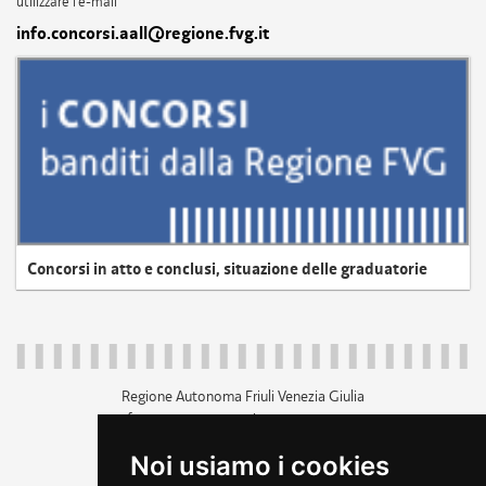
utilizzare l'e-mail
info.concorsi.aall@regione.fvg.it
Concorsi in atto e conclusi, situazione delle graduatorie
Regione Autonoma Friuli Venezia Giulia
c.f. 80014930327; p.iva 00526040324
piazza Unità d'Italia 1 Trieste
Noi usiamo i cookies
+39 040 3771111