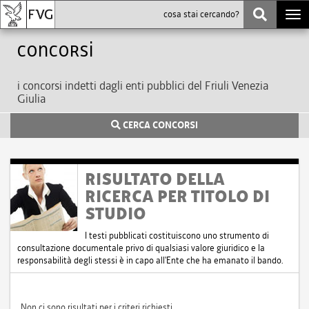
Togg
navi
Concorsi
i concorsi indetti dagli enti pubblici del Friuli Venezia
Giulia
CERCA CONCORSI
RISULTATO DELLA
RICERCA PER TITOLO DI
STUDIO
I testi pubblicati costituiscono uno strumento di
consultazione documentale privo di qualsiasi valore giuridico e la
responsabilità degli stessi è in capo all'Ente che ha emanato il bando.
Non ci sono risultati per i criteri richiesti.