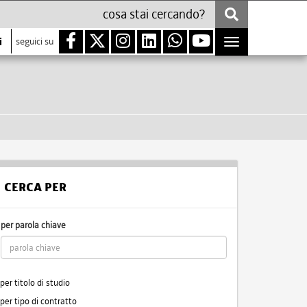
i
seguici su
Toggle
navigation
CERCA PER
per parola chiave
per titolo di studio
per tipo di contratto