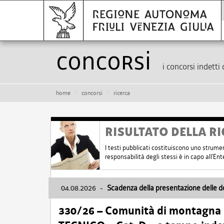
Concorsi
i concorsi indetti 
home
concorsi
ricerca
RISULTATO DELLA RI
I testi pubblicati costituiscono uno strume
responsabilità degli stessi è in capo all'E
04.08.2026
-
Scadenza della presentazione delle 
330/26 – Comunità di montagna