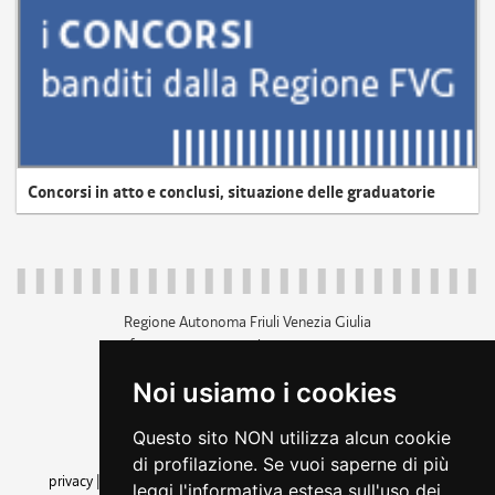
Concorsi in atto e conclusi, situazione delle graduatorie
Regione Autonoma Friuli Venezia Giulia
c.f. 80014930327; p.iva 00526040324
piazza Unità d'Italia 1 Trieste
Noi usiamo i cookies
+39 040 3771111
regione.friuliveneziagiulia@certregione.fvg.it
Questo sito NON utilizza alcun cookie
amministrazione trasparente
di profilazione. Se vuoi saperne di più
privacy
|
cookie
|
note legali
|
accessibilità
|
rss
|
dichiarazione di
leggi l'informativa estesa sull'uso dei