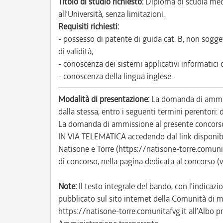
Titolo di studio richiesto:
Diploma di scuola med
all’Università, senza limitazioni.
Requisiti richiesti:
- possesso di patente di guida cat. B, non sogge
di validità;
- conoscenza dei sistemi applicativi informatici
- conoscenza della lingua inglese.
Modalità di presentazione:
La domanda di ammiss
dalla stessa, entro i seguenti termini perentori
La domanda di ammissione al presente concor
IN VIA TELEMATICA accedendo dal link disponibi
Natisone e Torre (https://natisone-torre.comun
di concorso, nella pagina dedicata al concorso (
Note:
Il testo integrale del bando, con l’indicazio
pubblicato sul sito internet della Comunità di m
https://natisone-torre.comunitafvg.it all’Albo pr