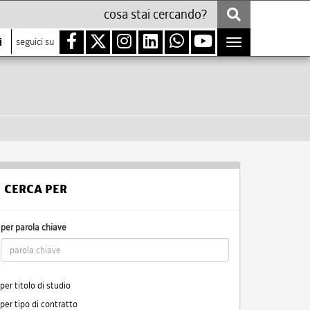
i
seguici su
Toggle
navigation
CERCA PER
per parola chiave
per titolo di studio
per tipo di contratto