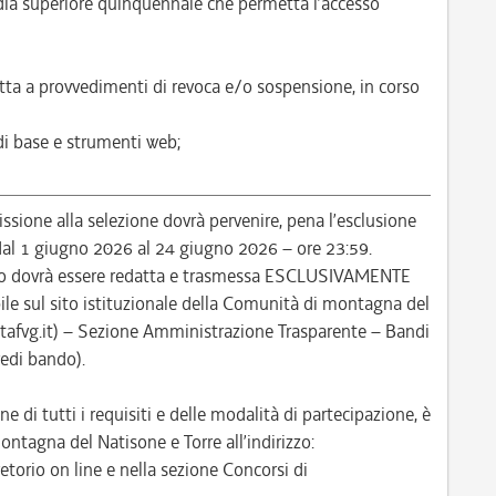
ia superiore quinquennale che permetta l’accesso
tta a provvedimenti di revoca e/o sospensione, in corso
 di base e strumenti web;
ione alla selezione dovrà pervenire, pena l’esclusione
: dal 1 giugno 2026 al 24 giugno 2026 – ore 23:59.
so dovrà essere redatta e trasmessa ESCLUSIVAMENTE
le sul sito istituzionale della Comunità di montagna del
itafvg.it) – Sezione Amministrazione Trasparente – Bandi
vedi bando).
ne di tutti i requisiti e delle modalità di partecipazione, è
ontagna del Natisone e Torre all’indirizzo:
etorio on line e nella sezione Concorsi di