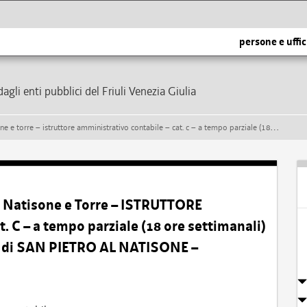
persone e uffic
dagli enti pubblici del Friuli Venezia Giulia
tabile – cat. c – a tempo parziale (18 ore settimanali) e indeterminato – presso il comune di san pietro al natisone – formazione di una graduatoria
 Natisone e Torre – ISTRUTTORE
 – a tempo parziale (18 ore settimanali)
e di SAN PIETRO AL NATISONE –