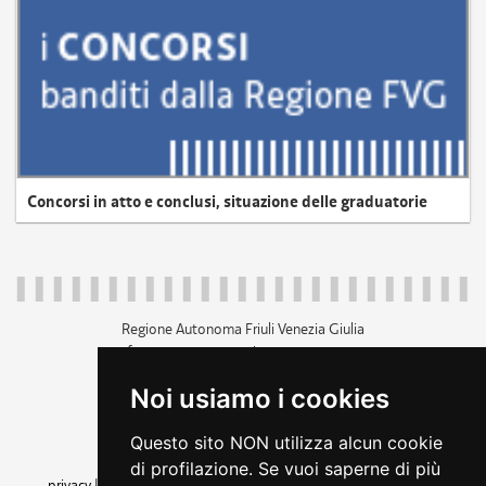
Concorsi in atto e conclusi, situazione delle graduatorie
Regione Autonoma Friuli Venezia Giulia
c.f. 80014930327; p.iva 00526040324
piazza Unità d'Italia 1 Trieste
Noi usiamo i cookies
+39 040 3771111
regione.friuliveneziagiulia@certregione.fvg.it
Questo sito NON utilizza alcun cookie
amministrazione trasparente
di profilazione. Se vuoi saperne di più
privacy
|
cookie
|
note legali
|
accessibilità
|
rss
|
dichiarazione di