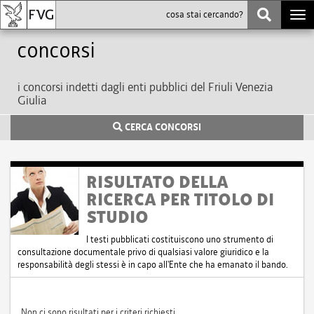
Togg
navi
Concorsi
i concorsi indetti dagli enti pubblici del Friuli Venezia
Giulia
CERCA CONCORSI
RISULTATO DELLA
RICERCA PER TITOLO DI
STUDIO
I testi pubblicati costituiscono uno strumento di
consultazione documentale privo di qualsiasi valore giuridico e la
responsabilità degli stessi è in capo all'Ente che ha emanato il bando.
Non ci sono risultati per i criteri richiesti.