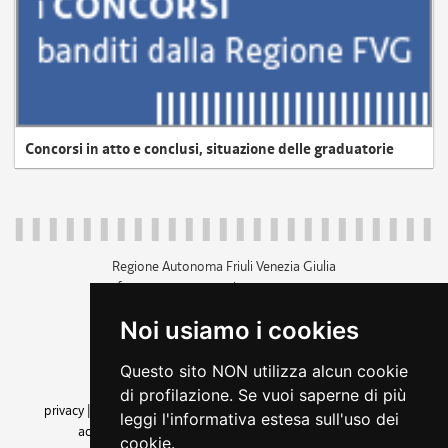
Concorsi in atto e conclusi, situazione delle graduatorie
Regione Autonoma Friuli Venezia Giulia
c.f. 80014930327; p.iva 00526040324
piazza Unità d'Italia 1 Trieste
Noi usiamo i cookies
+39 040 3771111
regione.friuliveneziagiulia@certregione.fvg.it
Questo sito NON utilizza alcun cookie
amministrazione trasparente
di profilazione. Se vuoi saperne di più
privacy
|
cookie
|
note legali
|
accessibilità
|
rss
|
dichiarazione di
leggi l'informativa estesa sull'uso dei
accessibilità
|
feedback
|
cambio preferenze cookie
cookie.