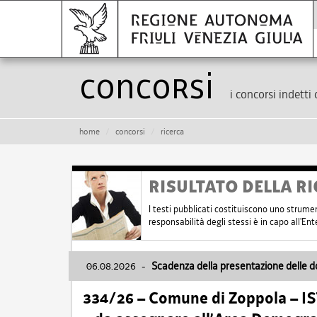
Concorsi
i concorsi indetti 
home
concorsi
ricerca
RISULTATO DELLA RI
I testi pubblicati costituiscono uno strume
responsabilità degli stessi è in capo all'E
06.08.2026
-
Scadenza della presentazione delle 
334/26 – Comune di Zoppola – 