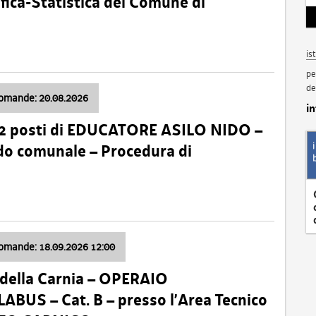
fica-Statistica del Comune di
is
pe
de
domande: 20.08.2026
i
 2 posti di EDUCATORE ASILO NIDO –
nido comunale – Procedura di
domande: 18.09.2026 12:00
della Carnia – OPERAIO
US – Cat. B – presso l’Area Tecnico