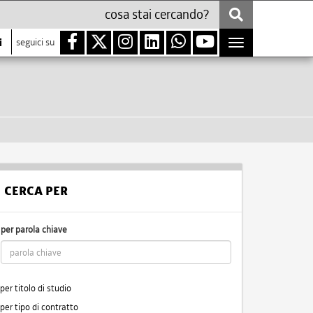
i
seguici su
Toggle
navigation
CERCA PER
per parola chiave
per titolo di studio
per tipo di contratto