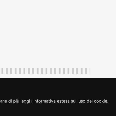
uliveneziagiulia@certregione.fvg.it
ambio preferenze cookie
|
loginFVG
ne di più leggi l'informativa estesa sull'uso dei cookie.
seguici su