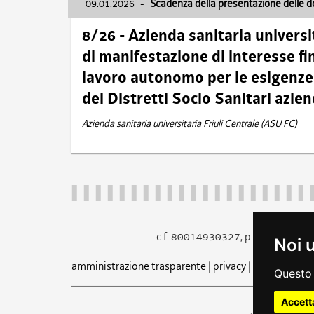
09.01.2026
-
Scadenza della presentazione delle 
8/26 - Azienda sanitaria universi
di manifestazione di interesse fin
lavoro autonomo per le esigenze 
dei Distretti Socio Sanitari azien
Azienda sanitaria universitaria Friuli Centrale (ASU FC)
c.f. 80014930327; p.iva 005260
Noi 
amministrazione trasparente
|
privacy
|
cookie
|
note 
Questo 
Accett