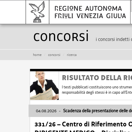
Concorsi
i concorsi indetti 
home
concorsi
ricerca
RISULTATO DELLA RI
I testi pubblicati costituiscono uno strume
responsabilità degli stessi è in capo all'E
04.08.2026
-
Scadenza della presentazione delle 
331/26 – Centro di Riferimento 