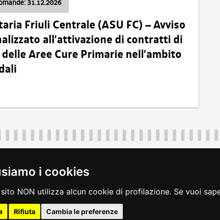
domande: 31.12.2026
taria Friuli Centrale (ASU FC) – Avviso
alizzato all’attivazione di contratti di
delle Aree Cure Primarie nell’ambito
dali
Regione Autonoma Friuli Venezia Giulia
40324
|
piazza Unità d'Italia 1 Trieste
|
+39 040 3771111
|
regione.fri
usiamo i cookies
legali
|
accessibilità
|
rss
|
dichiarazione di accessibilità
|
feedback
|
c
sito NON utilizza alcun cookie di profilazione. Se vuoi saper
a
Rifiuta
Cambia le preferenze