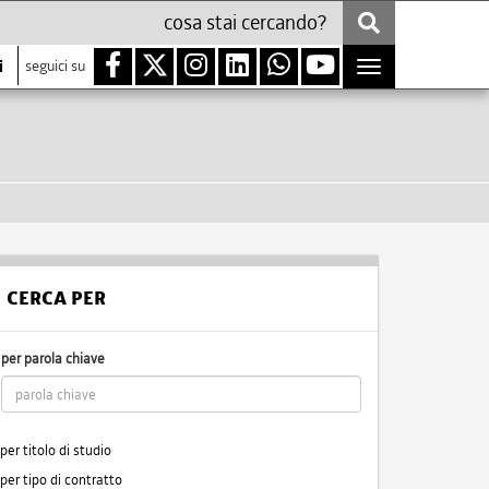
i
seguici su
Toggle
navigation
CERCA PER
per parola chiave
per titolo di studio
per tipo di contratto